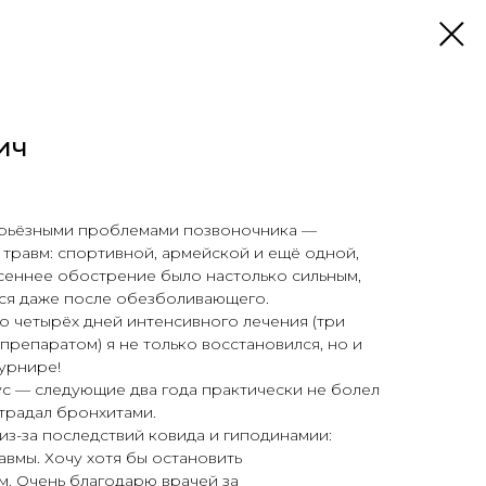
ич
серьёзными проблемами позвоночника —
 травм: спортивной, армейской и ещё одной,
сеннее обострение было настолько сильным,
ься даже после обезболивающего.
го четырёх дней интенсивного лечения (три
препаратом) я не только восстановился, но и
турнире!
с — следующие два года практически не болел
традал бронхитами.
из-за последствий ковида и гиподинамии:
авмы. Хочу хотя бы остановить
. Очень благодарю врачей за