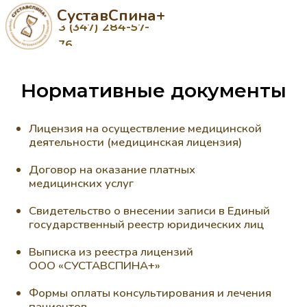
СуставСпина+
8 (347) 284-57-
76
Нормативные документы
Лицензия на осуществление медицинской
деятельности (медицинская лицензия)
Договор на оказание платных
медицинских услуг
Свидетельство о внесении записи в Единый
государственный реестр юридических лиц
Выписка из реестра лицензий
ООО «СУСТАВСПИНА+»
Формы оплаты консультирования и лечения
пациентов
Постановление Правительства Российской
Федерации от 4 октября 2012 г. № 1006 г.
Москва "Об утверждении Правил
предоставления медицинскими
организациями платных медицинских услуг"
Федеральный закон РФ от 27.06.2006
№ 152-ФЗ "О персональных данных"